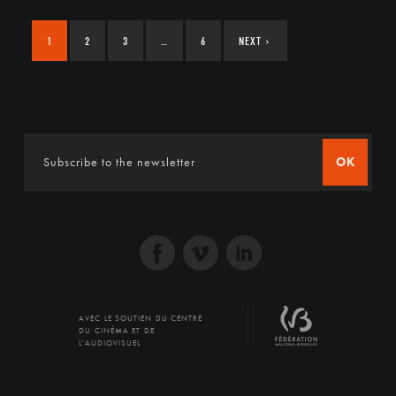
1
2
3
…
6
NEXT
›
OK
AVEC LE SOUTIEN DU CENTRE
DU CINÉMA ET DE
L'AUDIOVISUEL