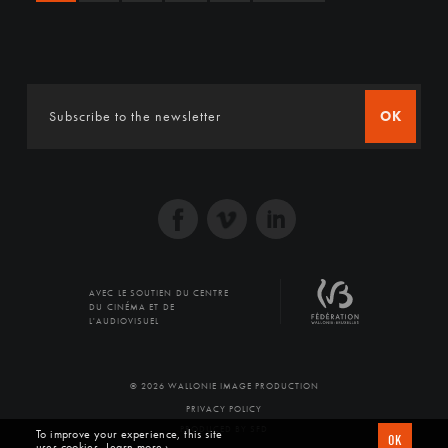
OK
AVEC LE SOUTIEN DU CENTRE
DU CINÉMA ET DE
L'AUDIOVISUEL
© 2026 WALLONIE IMAGE PRODUCTION
PRIVACY POLICY
PRODUCED BY SFD
To improve your experience, this site
OK
uses cookies
Learn more ›