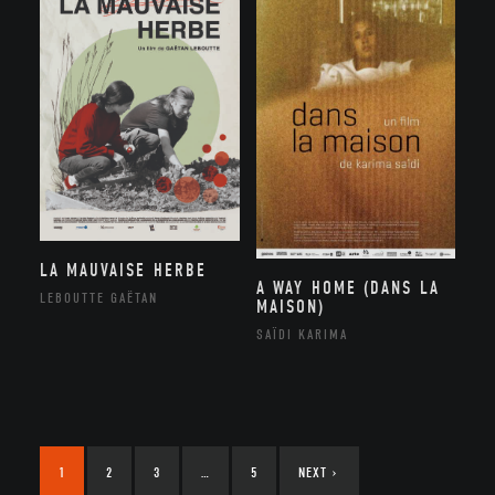
LA MAUVAISE HERBE
A WAY HOME (DANS LA
LEBOUTTE GAËTAN
MAISON)
SAÏDI KARIMA
1
2
3
…
5
NEXT
›