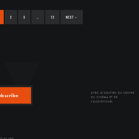
2
3
…
12
NEXT
›
AVEC LE SOUTIEN DU CENTRE
ubscribe
DU CINÉMA ET DE
L'AUDIOVISUEL
D BY SFD