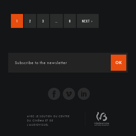
1
2
3
…
8
NEXT
›
OK
AVEC LE SOUTIEN DU CENTRE
DU CINÉMA ET DE
L'AUDIOVISUEL