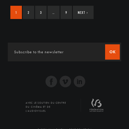
1
2
3
…
9
NEXT
›
OK
AVEC LE SOUTIEN DU CENTRE
DU CINÉMA ET DE
L'AUDIOVISUEL