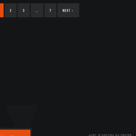
2
3
…
7
NEXT
›
AVEC LE SOUTIEN DU CENTRE