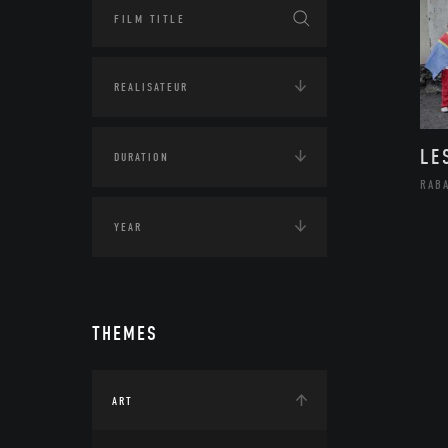
LE
RAB
THEMES
ART