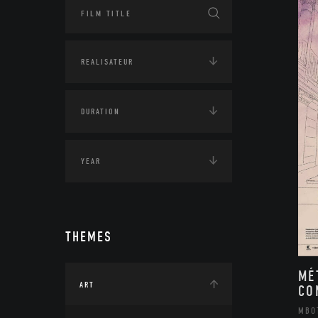
THEMES
MÉ
ART
CO
MBO