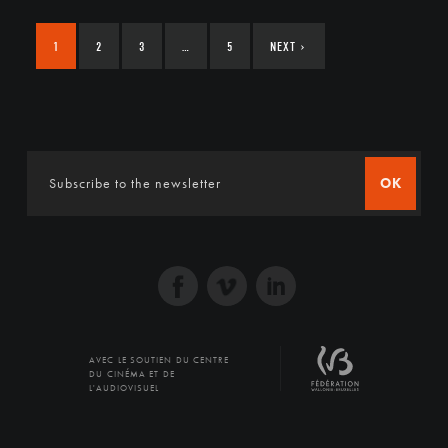
1
2
3
…
5
NEXT
›
OK
AVEC LE SOUTIEN DU CENTRE
DU CINÉMA ET DE
L'AUDIOVISUEL