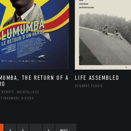
MUMBA, THE RETURN OF A
LIFE ASSEMBLED
RO
DEGAVRE ÉLODIE
 BENOÎT, NOIRFALISSE
NTINHAMADI DIEUDO
2
3
…
6
NEXT
›