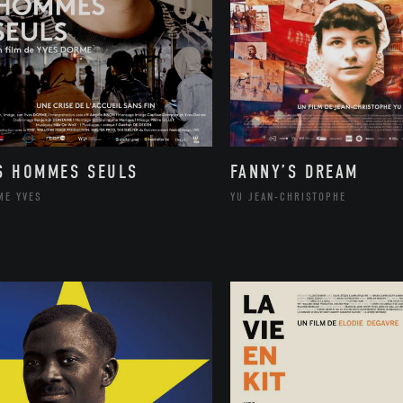
S HOMMES SEULS
FANNY’S DREAM
ME YVES
YU JEAN-CHRISTOPHE