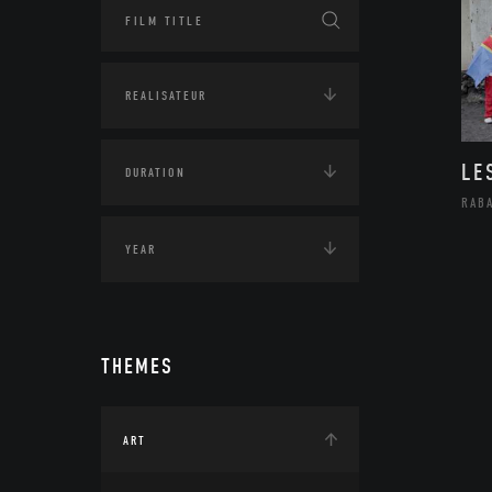
LE
RAB
THEMES
ART