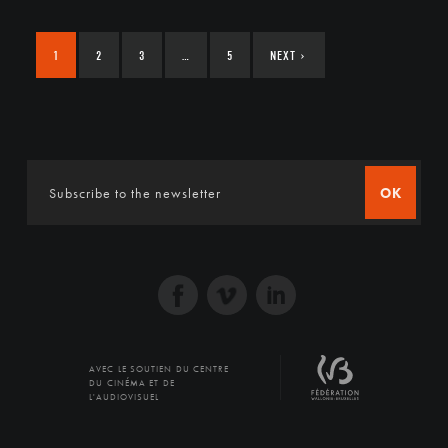
1
2
3
…
5
NEXT
›
OK
AVEC LE SOUTIEN DU CENTRE
DU CINÉMA ET DE
L'AUDIOVISUEL