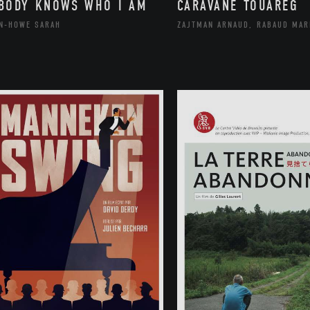
BODY KNOWS WHO I AM
CARAVANE TOUAREG
N-HOWE SARAH
ZAJTMAN ARNAUD, RABAUD MAR