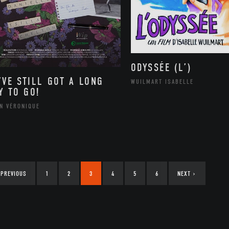
ODYSSÉE (L’)
’VE STILL GOT A LONG
WUILMART ISABELLE
Y TO GO!
IN VÉRONIQUE
PREVIOUS
1
2
3
4
5
6
NEXT
›