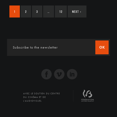
1
2
3
…
12
NEXT
›
OK
AVEC LE SOUTIEN DU CENTRE
DU CINÉMA ET DE
L'AUDIOVISUEL