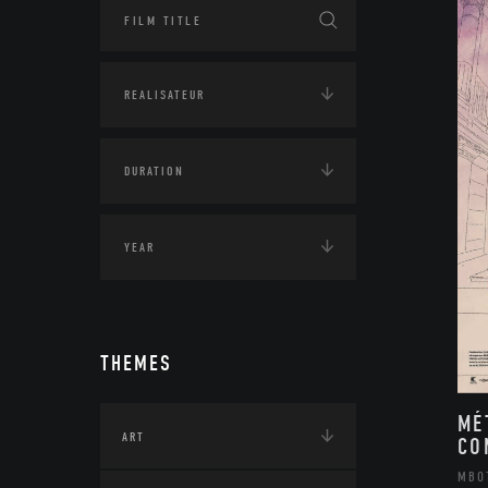
THEMES
MÉ
ART
CO
MBO