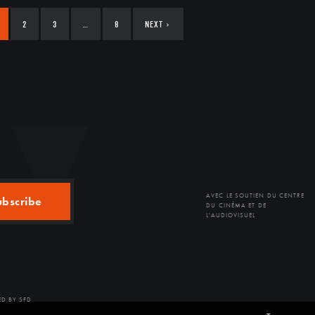
2
3
…
8
NEXT
›
AVEC LE SOUTIEN DU CENTRE
ubscribe
DU CINÉMA ET DE
L'AUDIOVISUEL
D BY SFD