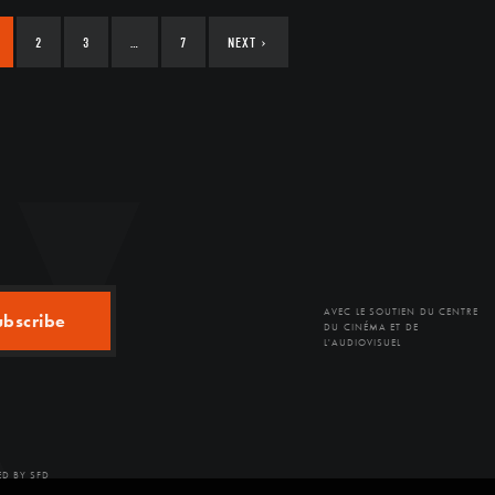
2
3
…
7
NEXT
›
AVEC LE SOUTIEN DU CENTRE
ubscribe
DU CINÉMA ET DE
L'AUDIOVISUEL
D BY SFD