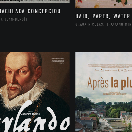
MACULADA CONCEPCIOU
HAIR, PAPER, WATER
UX JEAN-BENOÎT
GRAUX NICOLAS, TRƯƠNG MIN