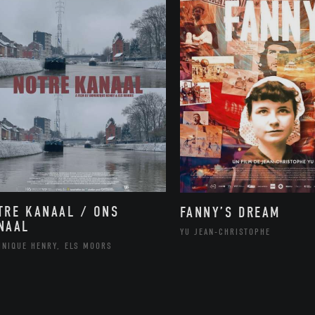
TRE KANAAL / ONS
FANNY’S DREAM
NAAL
YU JEAN-CHRISTOPHE
INIQUE HENRY, ELS MOORS