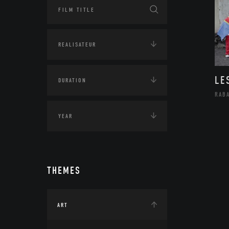
LE
RAB
THEMES
ART