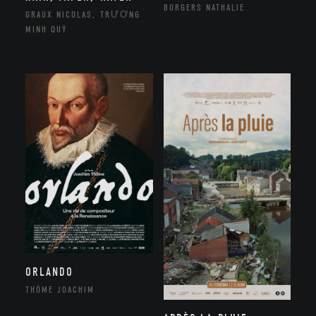
BORGERS NATHALIE
GRAUX NICOLAS, TRƯƠNG
MINH QUÝ
ORLANDO
THÔME JOACHIM