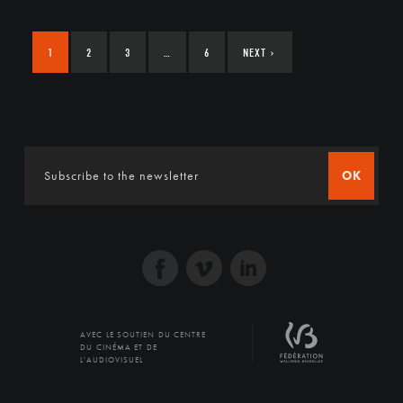
1
2
3
…
6
NEXT
›
OK
AVEC LE SOUTIEN DU CENTRE
DU CINÉMA ET DE
L'AUDIOVISUEL