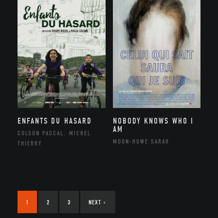
ENFANTS DU HASARD
NOBODY KNOWS WHO I
AM
COLSON PASCAL, MICHEL
MOON-HOWE SARAH
THIERRY
1
2
3
NEXT
›