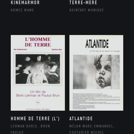
KINEMARMOR
TERRE-MERE
GOMEZ MANU
QUINTART MONIQUE
HOMME DE TERRE (L’)
ATLANTIDE
LEHMAN BORIS, BRUN
MÉLON MARC-EMMANUEL,
PAULUS
COUTURIER MICHEL