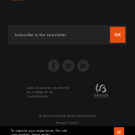
OK
AVEC LE SOUTIEN DU CENTRE
DU CINÉMA ET DE
L'AUDIOVISUEL
© 2026 WALLONIE IMAGE PRODUCTION
PRIVACY POLICY
PRODUCED BY SFD
To improve your experience, this site
OK
uses cookies
Learn more ›