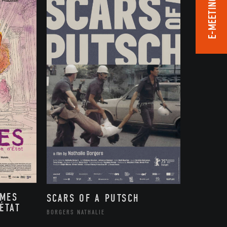
E-MEETING ROOM
MMES
SCARS OF A PUTSCH
ÉTAT
BORGERS NATHALIE
,