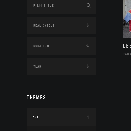
LE
RAB
THEMES
ART