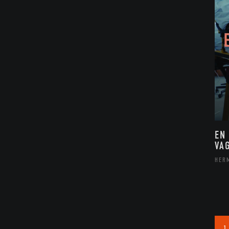
EN
VA
HER
1