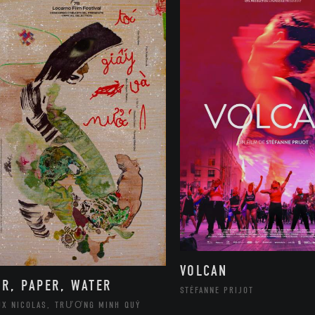
VOLCAN
IR, PAPER, WATER
STÉFANNE PRIJOT
UX NICOLAS, TRƯƠNG MINH QUÝ