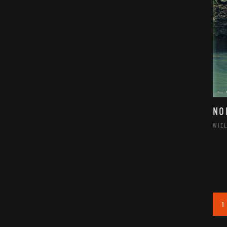
NO
WIE
1