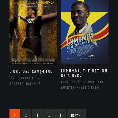
LUMUMBA, THE RETURN
L’ORO DEL CAM(M)INO
OF A HERO
FINOCCHIARO TURI,
FEYT BENOÎT, NOIRFALISSE
ROSSETTI NATHALIE
QUENTINHAMADI DIEUDO
1
2
3
…
8
NEXT
›