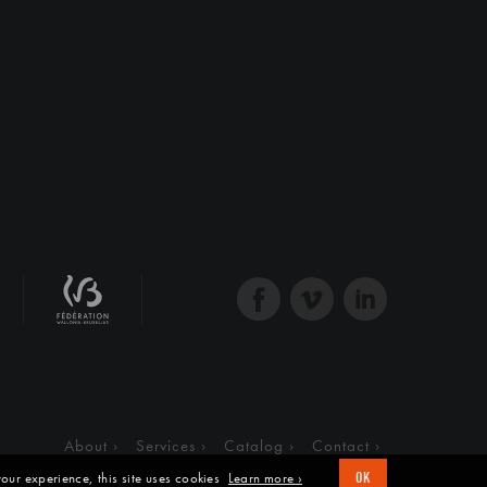
About
Services
Catalog
Contact
our experience, this site uses cookies
Learn more ›
OK