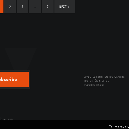
2
3
…
7
NEXT
›
AVEC LE SOUTIEN DU CENTRE
ubscribe
DU CINÉMA ET DE
L'AUDIOVISUEL
D BY SFD
To improve y