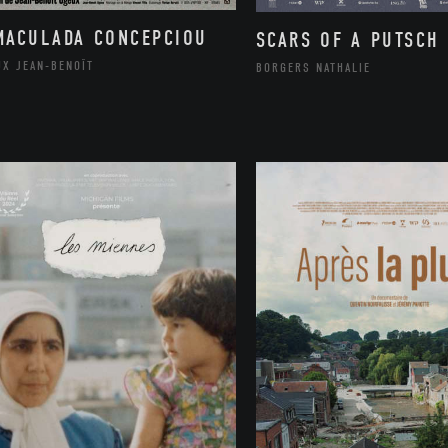
MACULADA CONCEPCIOU
SCARS OF A PUTSCH
UX JEAN-BENOÎT
BORGERS NATHALIE