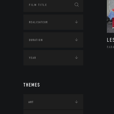
LE
RAB
THEMES
ART