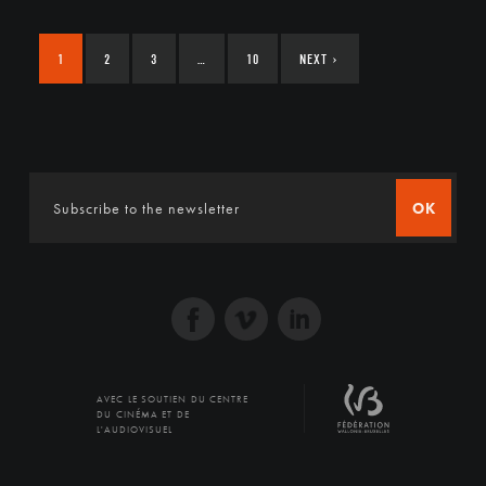
1
2
3
…
10
NEXT
›
OK
AVEC LE SOUTIEN DU CENTRE
DU CINÉMA ET DE
L'AUDIOVISUEL