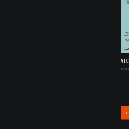
VI
HER
1