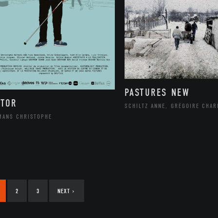
PASTURES NEW
CTOR
SCHILTZ ANNE, GRÉGOIRE CHAR
MANS CHRISTOPHE
2
3
NEXT
›