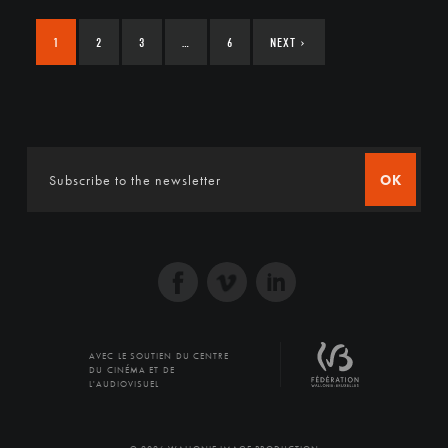
1
2
3
…
6
NEXT
›
OK
AVEC LE SOUTIEN DU CENTRE
DU CINÉMA ET DE
L'AUDIOVISUEL