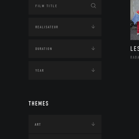
LE
RAB
THEMES
ART