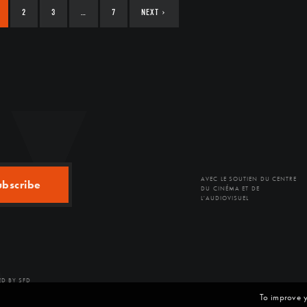
2
3
…
7
NEXT
›
AVEC LE SOUTIEN DU CENTRE
ubscribe
DU CINÉMA ET DE
L'AUDIOVISUEL
D BY SFD
To improve y