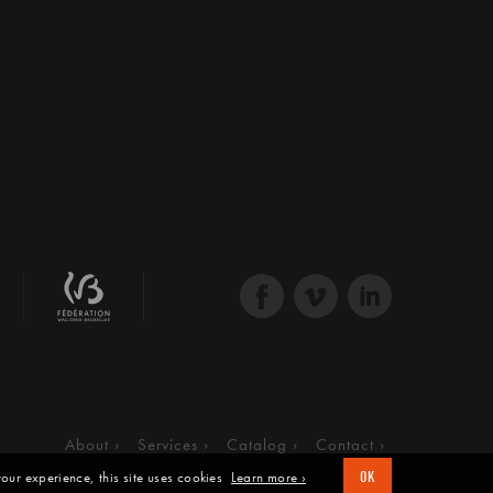
About
Services
Catalog
Contact
our experience, this site uses cookies
Learn more ›
OK