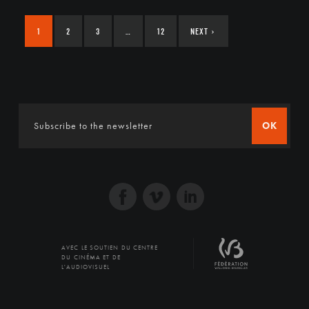
1
2
3
…
12
NEXT
›
OK
AVEC LE SOUTIEN DU CENTRE
DU CINÉMA ET DE
L'AUDIOVISUEL