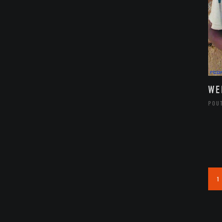
WE
POU
1