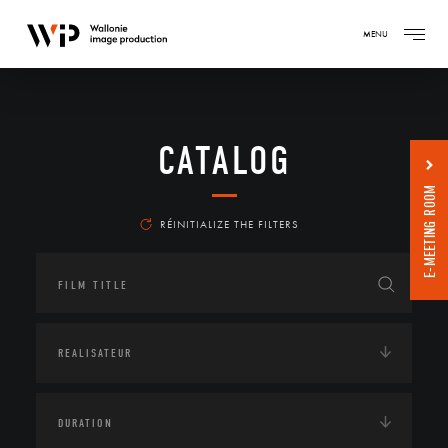
MENU
CATALOG
E-MEETING ROOM
RÉINITIALIZE THE FILTERS