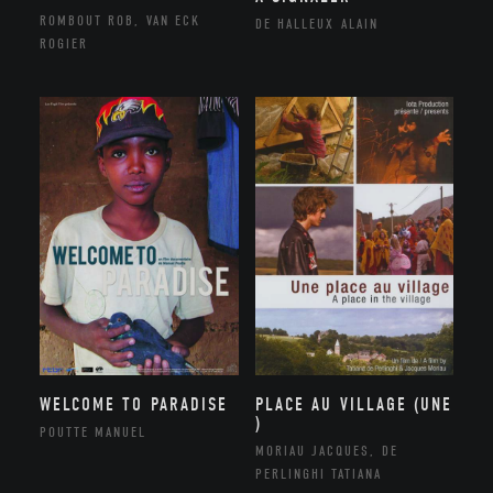
ROMBOUT ROB, VAN ECK
DE HALLEUX ALAIN
ROGIER
WELCOME TO PARADISE
PLACE AU VILLAGE (UNE
)
POUTTE MANUEL
MORIAU JACQUES, DE
PERLINGHI TATIANA