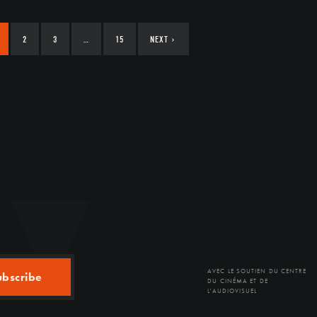
2
3
…
15
NEXT
›
AVEC LE SOUTIEN DU CENTRE
ubscribe
DU CINÉMA ET DE
L'AUDIOVISUEL