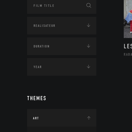
LE
RAB
THEMES
ART