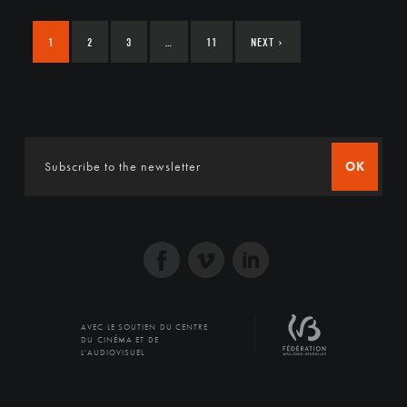
1
2
3
…
11
NEXT
›
OK
AVEC LE SOUTIEN DU CENTRE
DU CINÉMA ET DE
L'AUDIOVISUEL