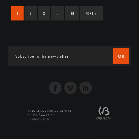
1
2
3
…
10
NEXT
›
OK
AVEC LE SOUTIEN DU CENTRE
DU CINÉMA ET DE
L'AUDIOVISUEL