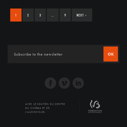
1
2
3
…
9
NEXT
›
OK
AVEC LE SOUTIEN DU CENTRE
DU CINÉMA ET DE
L'AUDIOVISUEL