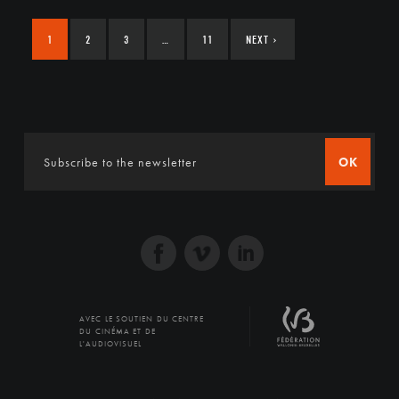
1
2
3
…
11
NEXT
›
OK
AVEC LE SOUTIEN DU CENTRE
DU CINÉMA ET DE
L'AUDIOVISUEL