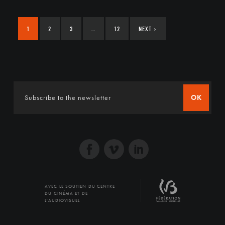
1
2
3
…
12
NEXT
›
OK
AVEC LE SOUTIEN DU CENTRE
DU CINÉMA ET DE
L'AUDIOVISUEL