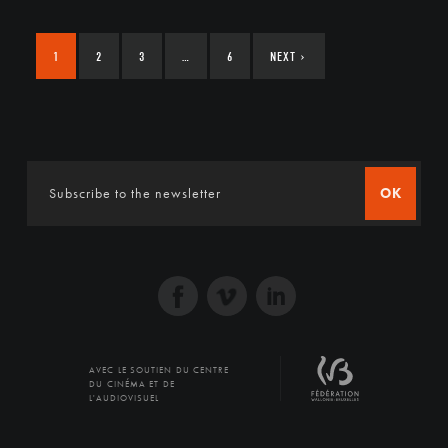
1
2
3
…
6
NEXT
›
OK
AVEC LE SOUTIEN DU CENTRE
DU CINÉMA ET DE
L'AUDIOVISUEL