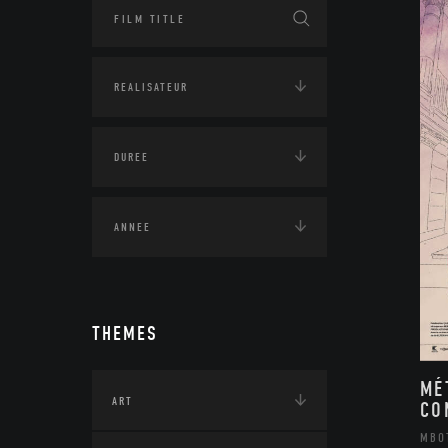
THEMES
MÉ
ART
CO
MBO