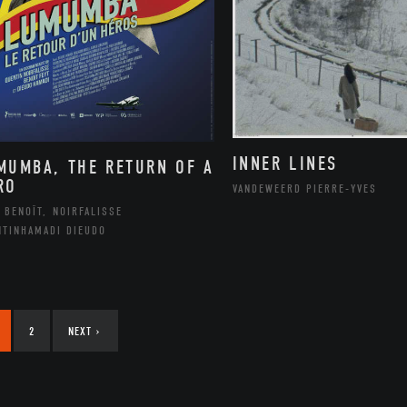
INNER LINES
MUMBA, THE RETURN OF A
RO
VANDEWEERD PIERRE-YVES
 BENOÎT, NOIRFALISSE
NTINHAMADI DIEUDO
2
NEXT
›