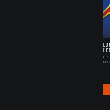
LU
HE
FEYT
QUE
1