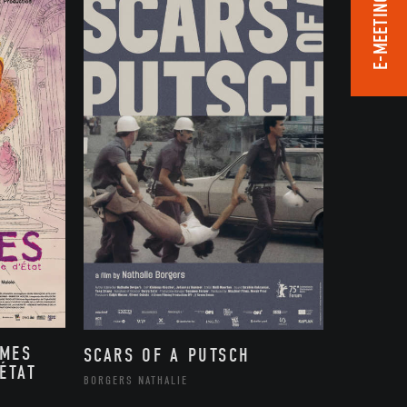
E-MEETING ROOM
MMES
SCARS OF A PUTSCH
ÉTAT
BORGERS NATHALIE
,