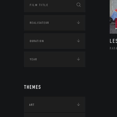
LE
RAB
THEMES
ART