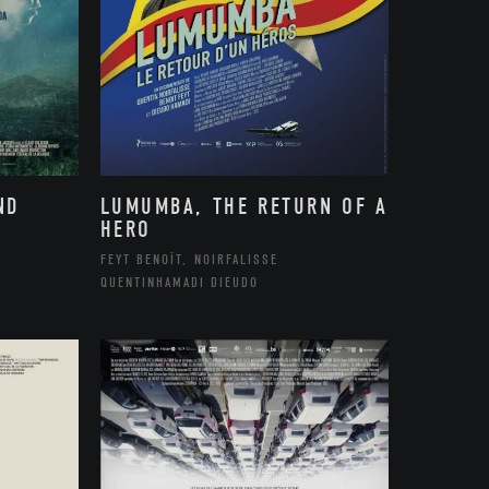
ND
LUMUMBA, THE RETURN OF A
HERO
FEYT BENOÎT, NOIRFALISSE
QUENTINHAMADI DIEUDO