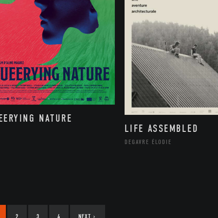
EERYING NATURE
LIFE ASSEMBLED
DEGAVRE ÉLODIE
2
3
4
NEXT
›