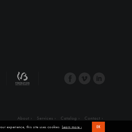
About
Services
Catalog
Contact
our experience, this site uses cookies
Learn more ›
OK