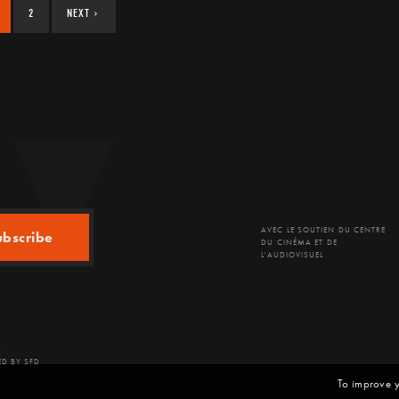
2
NEXT
›
AVEC LE SOUTIEN DU CENTRE
ubscribe
DU CINÉMA ET DE
L'AUDIOVISUEL
D BY SFD
To improve y