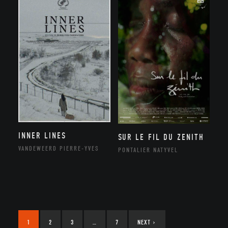
INNER LINES
SUR LE FIL DU ZENITH
VANDEWEERD PIERRE-YVES
PONTALIER NATYVEL
1
2
3
…
7
NEXT
›