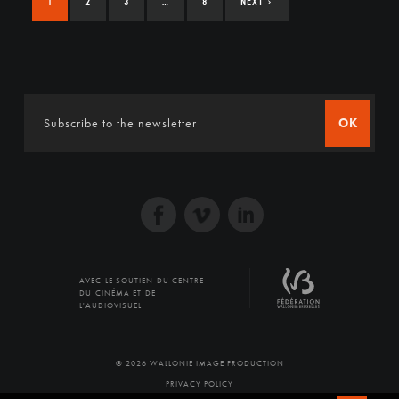
1
2
3
…
8
NEXT
›
OK
AVEC LE SOUTIEN DU CENTRE
DU CINÉMA ET DE
L'AUDIOVISUEL
© 2026 WALLONIE IMAGE PRODUCTION
PRIVACY POLICY