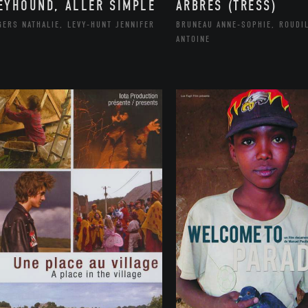
EYHOUND, ALLER SIMPLE
ARBRES (TRESS)
ERS NATHALIE, LEVY-HUNT JENNIFER
BRUNEAU ANNE-SOPHIE, ROUDI
ANTOINE