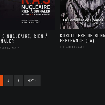
CORDILLERE DE BON
A.S NUCLÉAIRE, RIEN À
ESPERANCE (LA)
GNALER
GILLAIN BERNARD
ALLEUX ALAIN
2
3
NEXT
›