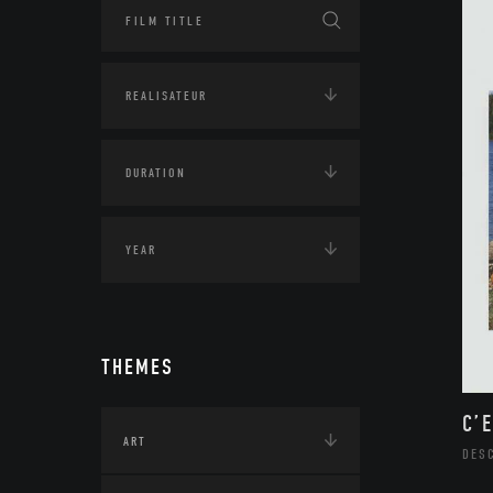
THEMES
C’
ART
DES