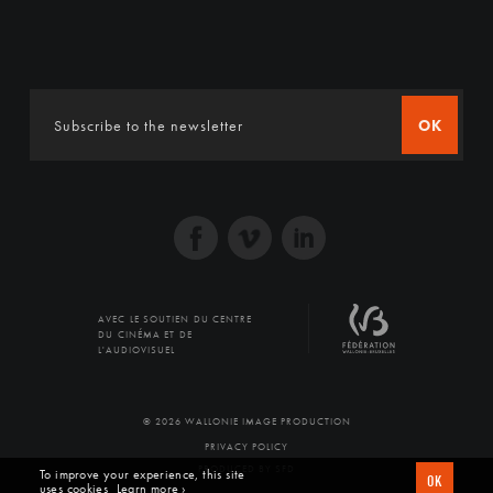
OK
AVEC LE SOUTIEN DU CENTRE
DU CINÉMA ET DE
L'AUDIOVISUEL
© 2026 WALLONIE IMAGE PRODUCTION
PRIVACY POLICY
PRODUCED BY SFD
To improve your experience, this site
OK
uses cookies
Learn more ›