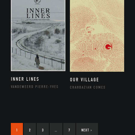
INNER LINES
OUR VILLAGE
VANDEWEERD PIERRE-YVES
CHAHBAZIAN COMES
1
2
3
…
7
NEXT
›