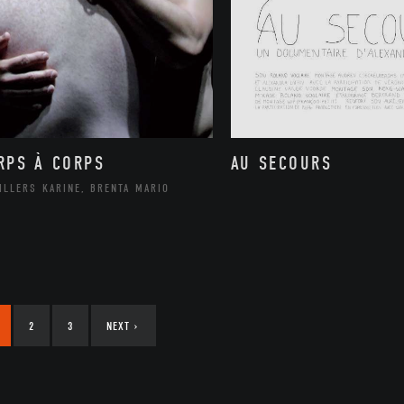
RPS À CORPS
AU SECOURS
ILLERS KARINE, BRENTA MARIO
2
3
NEXT
›