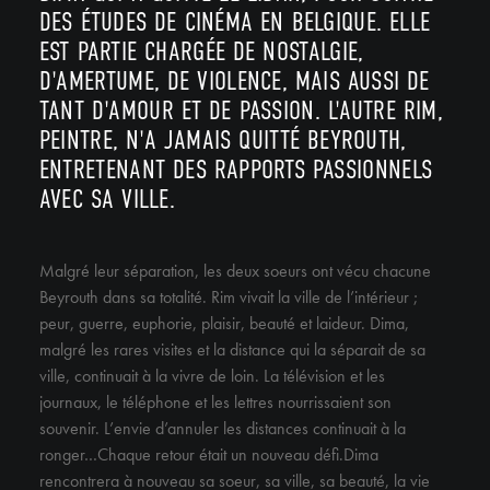
DES ÉTUDES DE CINÉMA EN BELGIQUE. ELLE
EST PARTIE CHARGÉE DE NOSTALGIE,
D'AMERTUME, DE VIOLENCE, MAIS AUSSI DE
TANT D'AMOUR ET DE PASSION. L'AUTRE RIM,
PEINTRE, N'A JAMAIS QUITTÉ BEYROUTH,
ENTRETENANT DES RAPPORTS PASSIONNELS
AVEC SA VILLE.
Malgré leur séparation, les deux soeurs ont vécu chacune
Beyrouth dans sa totalité. Rim vivait la ville de l’intérieur ;
peur, guerre, euphorie, plaisir, beauté et laideur. Dima,
malgré les rares visites et la distance qui la séparait de sa
ville, continuait à la vivre de loin. La télévision et les
journaux, le téléphone et les lettres nourrissaient son
souvenir. L’envie d’annuler les distances continuait à la
ronger…Chaque retour était un nouveau défi.Dima
rencontrera à nouveau sa soeur, sa ville, sa beauté, la vie